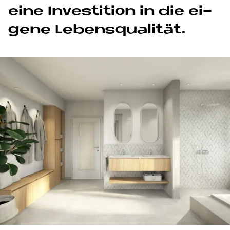
eine In­ve­sti­ti­on in die ei­
ge­ne Le­bens­qua­li­tät.