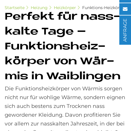
Startseite
Heizung
Heizkörper
Funktions-Heizkörper
Per­fe­kt für nass­
ANFRAGE
kal­te Tage –
Funk­ti­ons­heiz­
kör­per von Wär­
mis in Waib­lin­gen
Die Funktionsheizkörper von Wärmis sorgen
nicht nur für wohlige Wärme, sondern eignen
sich auch bestens zum Trocknen nass
gewordener Kleidung. Davon profitieren Sie
vor allem zur nasskalten Jahreszeit, in der bei