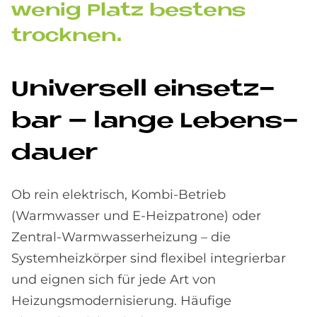
we­nig Pla­tz be­stens
trock­nen.
Uni­ver­sell ein­setz­
bar – lan­ge Le­bens­
dau­er
Ob rein elektrisch, Kombi-Betrieb
(Warmwasser und E-Heizpatrone) oder
Zentral-Warmwasserheizung – die
Systemheizkörper sind flexibel integrierbar
und eignen sich für jede Art von
Heizungsmodernisierung. Häufige