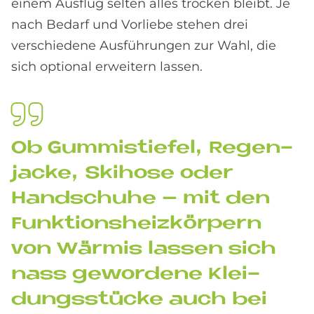
einem Ausflug selten alles trocken bleibt. Je
nach Bedarf und Vorliebe stehen drei
verschiedene Ausführungen zur Wahl, die
sich optional erweitern lassen.
Ob Gum­mi­stie­fel, Re­gen­
jacke, Ski­ho­se oder
Hand­schu­he – mit den
Funk­ti­ons­heiz­kör­pern
von Wär­mis las­sen sich
nass ge­wor­de­ne Klei­
dungs­stücke auch bei