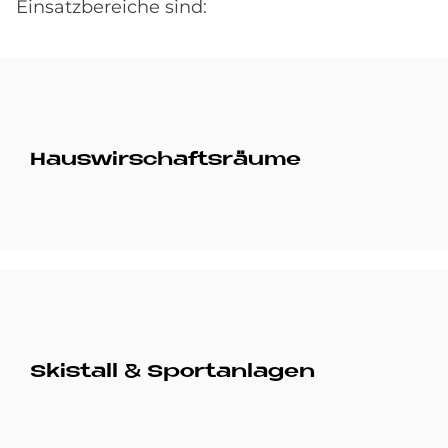
Einsatzbereiche sind:
Haus­wir­schafts­räu­me
Ski­stall & Sport­an­la­gen