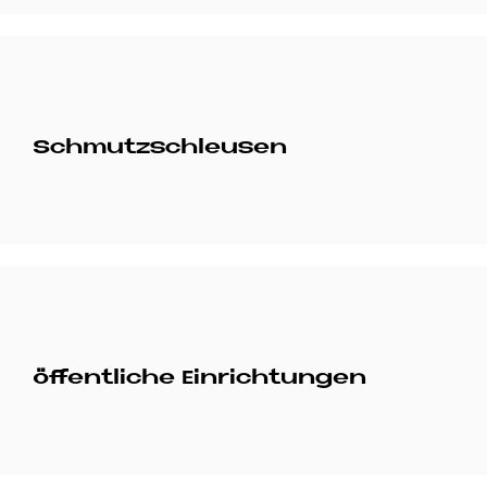
Schmutz­schleu­sen
öf­fent­li­che Ein­rich­tun­gen