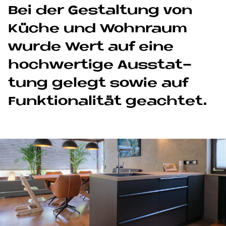
Bei der Ge­stal­tung von
Kü­che und Wohn­raum
wur­de Wert auf eine
hoch­wer­ti­ge Aus­stat­
tung ge­le­gt so­wie auf
Funk­tio­na­li­tät ge­ach­tet.