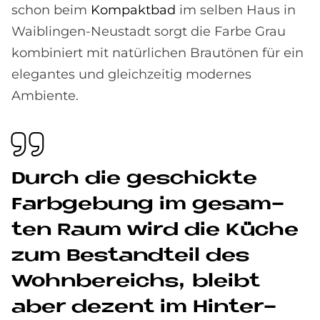
schon beim
Kompaktbad
im selben Haus in
Waiblingen-Neustadt sorgt die Farbe Grau
kombiniert mit natürlichen Brautönen für ein
elegantes und gleichzeitig modernes
Ambiente.
Durch die ge­schick­te
Farb­ge­bung im ge­sam­
ten Raum wird die Kü­che
zum Be­stand­teil des
Wohn­be­reichs, blei­bt
aber de­zent im Hin­ter­