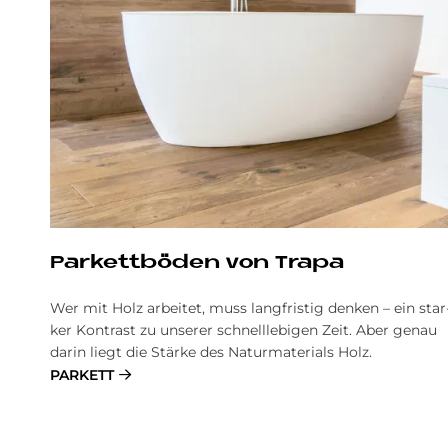
Par­kett­bö­den von Tra­pa
Wer mit Holz ar­bei­tet, muss lang­fri­stig den­ken – ein star
ker Kon­trast zu un­se­rer schnelllebi­gen Zeit. Aber ge­nau
darin lie­gt die Stär­ke des Na­tur­ma­te­ri­als Holz.
PARKETT