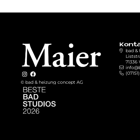
Kont
bad &
Liststr
71336 
info@
(07151)
© bad & heizung concept AG
Bild