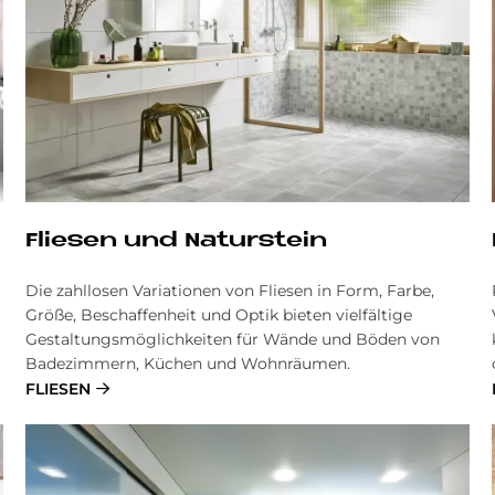
Flie­sen und Na­tur­stein
Die zahllosen Va­ria­tio­nen von Flie­sen in Form, Far­be,
Grö­ße, Be­schaf­fen­heit und Op­tik bieten vielfältige
Gestaltungsmöglichkeiten für Wände und Böden von
Badezimmern, Küchen und Wohnräumen.
FLIESEN