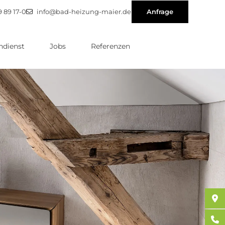
9 89 17-0
info@bad-heizung-maier.de
Anfrage
dienst
Jobs
Referenzen