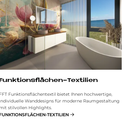
Funk­ti­ons­flä­chen-Tex­ti­li­en
FFT Funktionsflächentextil bietet Ihnen hochwertige,
individuelle Wanddesigns für moderne Raumgestaltung
mit stilvollen Highlights.
FUNK­TI­ONS­FLÄ­CHEN-TEX­TI­LI­EN