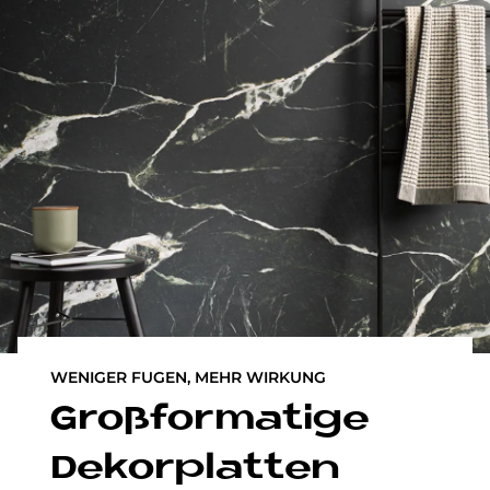
WENIGER FUGEN, MEHR WIRKUNG
Groß­for­ma­ti­ge
De­kor­plat­ten