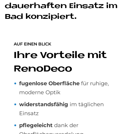
dau­er­haf­ten Ein­sa­tz im
Bad kon­zi­piert.
AUF EINEN BLICK
Ihre Vor­teile mit
Reno­Deco
fugenlose Oberfläche
für ruhige,
moderne Optik
widerstandsfähig
im täglichen
Einsatz
pflegeleicht
dank der