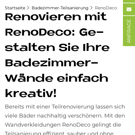
Startseite
Ba­de­zim­mer-Teilsanierung
RenoDeco
Re­no­vie­ren mit
ANFRAGE
Reno­Deco: Ge­
stal­ten Sie Ihre
Ba­de­zim­mer-
Wän­de ein­fach
krea­tiv!
Bereits mit einer Teilrenovierung lassen sich
viele Bäder nachhaltig verschönern. Mit den
Wandverkleidungen RenoDeco gelingt die
Teilsanierung effizient, sauber und ohne