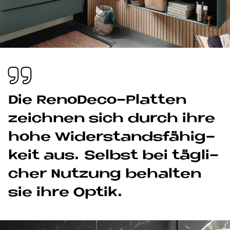
Die Reno­Deco-Plat­ten
zeich­nen sich durch ihre
hohe Wi­der­stands­fä­hig­
keit aus. Selbst bei täg­li­
cher Nut­zung be­hal­ten
sie ihre Op­tik.