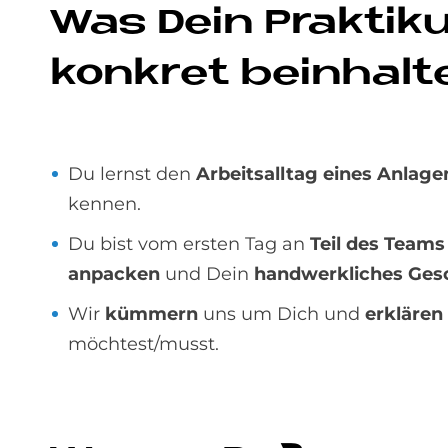
Was Dein Prak­ti­
kon­kret be­inhal­t
Du lernst den
Arbeitsalltag eines Anla
kennen.
Du bist vom ersten Tag an
Teil des Teams
anpacken
und Dein
handwerkliches Ges
Wir
kümmern
uns um Dich und
erklären
möchtest/musst.