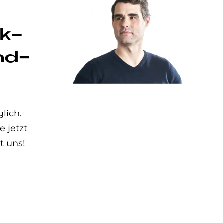
ak­
nd­
lich.
 jetzt
t uns!