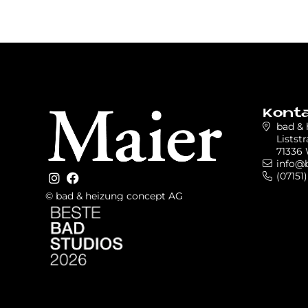
Kont
bad &
Liststr
71336 
info@
(07151)
© bad & heizung concept AG
Bild