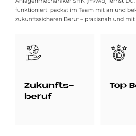
Anlagenmechaniker SHK (m/w/d) lernst Du,
funktioniert, packst im Team mit an und be
zukunftssicheren Beruf – praxisnah und mit 
Bild
Bild
Zu­kunfts­
Top B
be­ruf