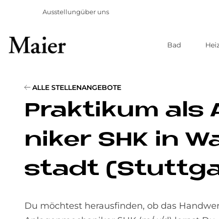
Ausstellung
über uns
Bad
Hei
Direkt
zum
Inhalt
ALLE STELLENANGEBOTE
Prak­ti­kum als 
ni­ker SHK in W
sta­dt (Stutt­
Du möchtest herausfinden, ob das Handwerk