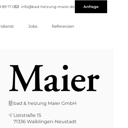
9 89 17-0
info@bad-heizung-maier.de
Anfrage
dienst
Jobs
Referenzen
bad & heizung Maier GmbH
Liststraße 15
71336
Waiblingen-Neustadt