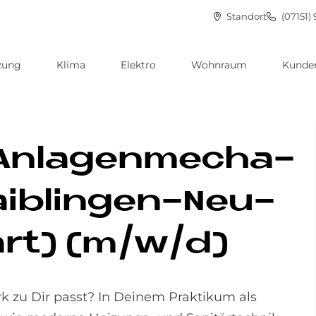
Standort
(07151) 
zung
Klima
Elektro
Wohnraum
Kunden
An­la­gen­me­cha­
aib­lin­gen-Neu­
gart) (m/w/d)
 zu Dir passt? In Deinem Praktikum als