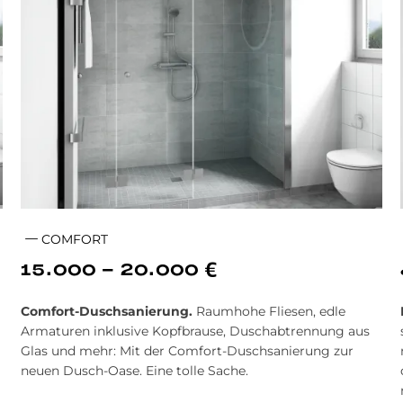
COMFORT
15.000 - 20.000 €
Comfort-Dusch
sanierung.
Raum­hohe Fliesen, edle
Arma­turen inklusive Kopf­brause, Dusch­ab­tren­nung aus
Glas und mehr: Mit der Comfort-Dusch­sanierung zur
neuen Dusch-Oase. Eine tol­le Sache.