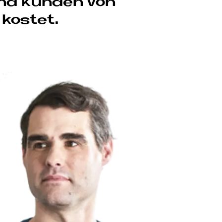
und Kun­den von
ko­stet.