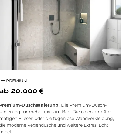
PREMIUM
ab 20.000 €
Premium-Dusch
sanierung.
Die Premium-Dusch­
sanierung für mehr Luxus im Bad. Die ed­len, groß­for­
mat­igen Fliesen oder die fu­gen­lose Wand­ver­kleidung,
die mo­derne Re­gen­dusche und wei­tere Ex­tras: Echt
nobel.