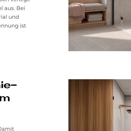
l aus. Bei
ial und
ennung ist
ie­
im
 Damit