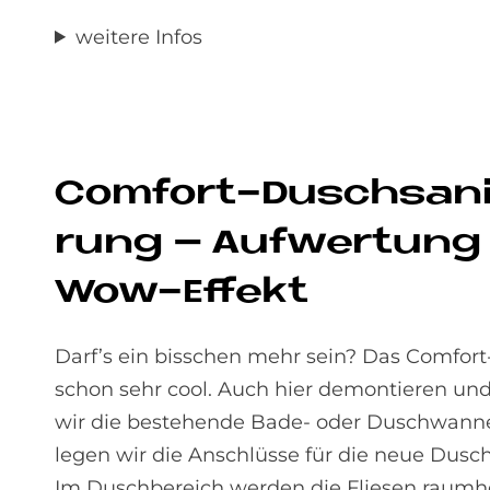
weitere Infos
Com­fort-Dusch­sa­n
rung – Auf­wer­tung
Wow-Ef­fe­kt
Darf’s ein bisschen mehr sein? Das Comfort-
schon sehr cool. Auch hier demontieren un
wir die bestehende Bade- oder Duschwann
legen wir die Anschlüsse für die neue Dusc
Im Duschbereich werden die Fliesen raumho