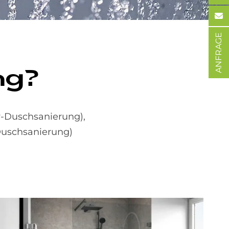
ANFRAGE
ng?
-Duschsanierung),
Duschsanierung)