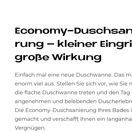
Eco­no­my-Dusch­sa­
rung – klei­ner Ein­gri
große Wir­kung
Einfach mal eine neue Duschwanne. Das m
enorm viel aus. Stellen Sie sich vor, wie Sie
die flache Duschwanne treten und den Tag
angenehmen und belebenden Duscherlebnis
Die Economy-Dusch­sanierung Ihres Bades is
gemacht und verschafft Ihnen ein langanha
Vergnügen.