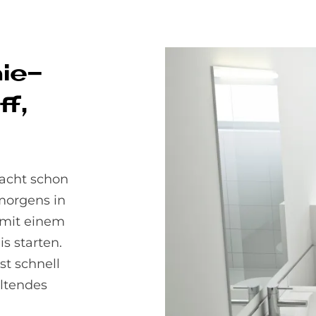
nie­
ff,
acht schon
 morgens in
 mit einem
 starten.
t schnell
ltendes