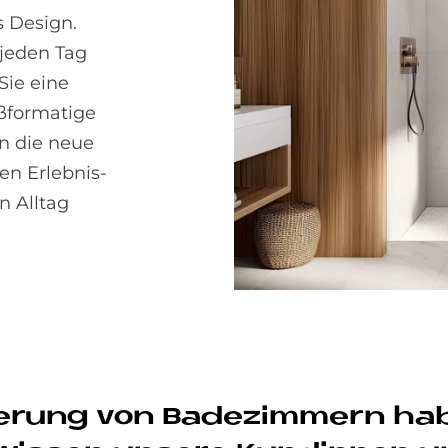
s Design.
 jeden Tag
Sie eine
ßformatige
nn die neue
en Erlebnis-
n Alltag
e­rung von Ba­de­zim­mern ha­