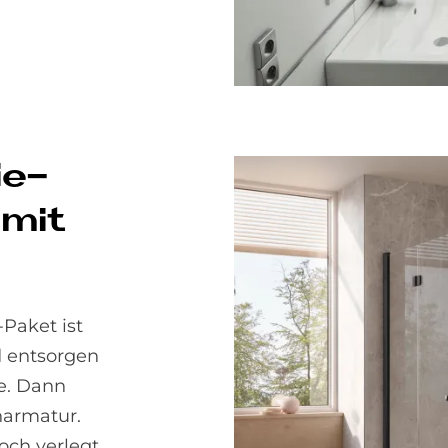
ie­
 mit
Paket ist
d entsorgen
e. Dann
harmatur.
ch verlegt.