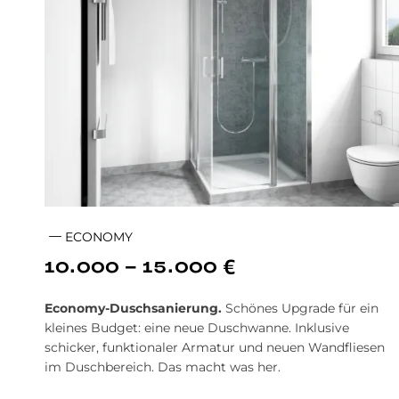
ECONOMY
10.000 - 15.000 €
Economy-Dusch
sanierung.
Schönes Up­grade für ein
kleines Bud­get: eine neue Dusch­wanne. In­klusive
schicker, funktionaler Arma­tur und neu­en Wand­flie­sen
im Dusch­be­reich. Das macht was her.