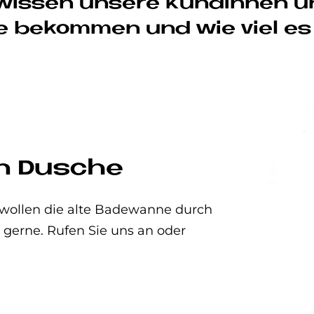
wis­sen un­se­re Kun­din­nen 
e be­kom­men und wie viel es 
en Dusche
wollen die alte Badewanne durch
 gerne. Rufen Sie uns an oder