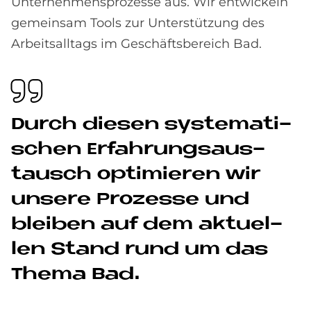
Unternehmensprozesse aus. Wir entwickeln
gemeinsam Tools zur Unterstützung des
Arbeitsalltags im Geschäftsbereich Bad.
Durch die­sen sy­ste­ma­ti­
schen Er­fah­rungs­aus­
tausch op­ti­mie­ren wir
un­se­re Pro­zes­se und
blei­ben auf dem ak­tu­el­
len Stand rund um das
The­ma Bad.